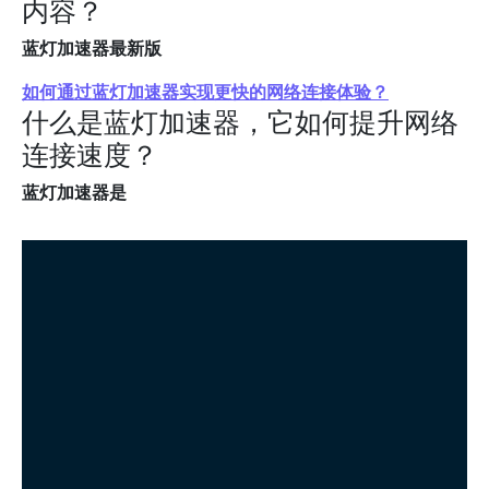
内容？
蓝灯加速器最新版
如何通过蓝灯加速器实现更快的网络连接体验？
什么是蓝灯加速器，它如何提升网络
连接速度？
蓝灯加速器是