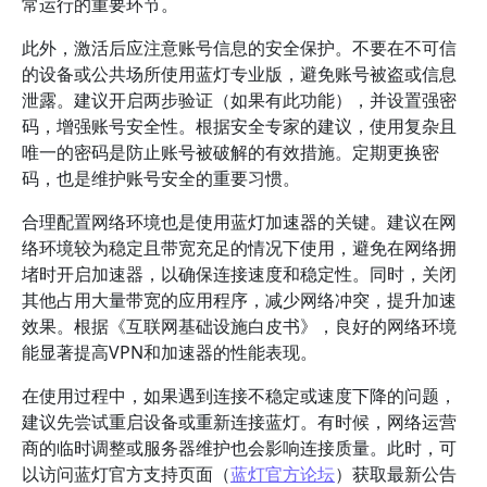
常运行的重要环节。
此外，激活后应注意账号信息的安全保护。不要在不可信
的设备或公共场所使用蓝灯专业版，避免账号被盗或信息
泄露。建议开启两步验证（如果有此功能），并设置强密
码，增强账号安全性。根据安全专家的建议，使用复杂且
唯一的密码是防止账号被破解的有效措施。定期更换密
码，也是维护账号安全的重要习惯。
合理配置网络环境也是使用蓝灯加速器的关键。建议在网
络环境较为稳定且带宽充足的情况下使用，避免在网络拥
堵时开启加速器，以确保连接速度和稳定性。同时，关闭
其他占用大量带宽的应用程序，减少网络冲突，提升加速
效果。根据《互联网基础设施白皮书》，良好的网络环境
能显著提高VPN和加速器的性能表现。
在使用过程中，如果遇到连接不稳定或速度下降的问题，
建议先尝试重启设备或重新连接蓝灯。有时候，网络运营
商的临时调整或服务器维护也会影响连接质量。此时，可
以访问蓝灯官方支持页面（
蓝灯官方论坛
）获取最新公告