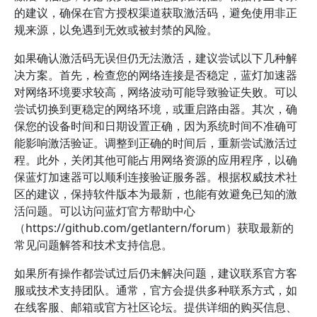
的建议，确保在官方授权渠道获取激活码，避免使用非正
规来源，以免遇到无效或被封禁的风险。
如果确认激活码无误但仍无法激活，建议尝试以下几种解
决方案。首先，检查您的网络连接是否稳定，蓝灯加速器
对网络环境要求较高，网络波动可能导致验证失败。可以
尝试切换到更稳定的网络环境，或重启路由器。其次，确
保您的设备时间和日期设置正确，因为系统时间不准确可
能影响激活验证。调整到正确的时间后，重新尝试激活过
程。此外，关闭其他可能占用网络资源的应用程序，以确
保蓝灯加速器可以顺利连接验证服务器。根据权威技术社
区的建议，保持软件版本为最新，也能有效避免已知的激
活问题。可以访问蓝灯官方帮助中心
（https://github.com/getlantern/forum）获取最新的
常见问题解答和技术支持信息。
如果所有操作都尝试过后仍未解决问题，建议联系官方客
服或技术支持团队。通常，官方会提供多种联系方式，如
在线客服、邮箱或官方社区论坛。提供详细的购买信息、