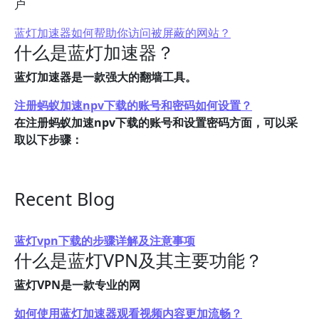
户
蓝灯加速器如何帮助你访问被屏蔽的网站？
什么是蓝灯加速器？
蓝灯加速器是一款强大的翻墙工具。
注册蚂蚁加速npv下载的账号和密码如何设置？
在注册蚂蚁加速npv下载的账号和设置密码方面，可以采
取以下步骤：
Recent Blog
蓝灯vpn下载的步骤详解及注意事项
什么是蓝灯VPN及其主要功能？
蓝灯VPN是一款专业的网
如何使用蓝灯加速器观看视频内容更加流畅？