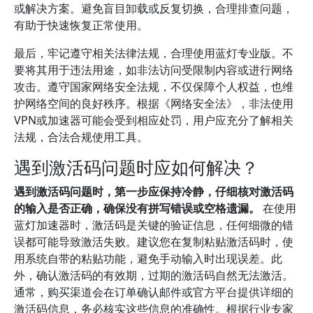
或解决方案。避免盲目卸载或反复切换，合理排查问题，
有助于快速恢复正常使用。
最后，牢记遵守相关法律法规，合理使用蓝灯专业版。不
要将其用于违法用途，如非法访问受限制内容或进行网络
攻击。遵守国家网络安全法规，不仅保障个人权益，也维
护网络空间的良好秩序。根据《网络安全法》，非法使用
VPN或加速器可能会受到相应处罚，用户应充分了解相关
法规，合法合规使用工具。
遇到激活码问题时应如何解决？
遇到激活码问题时，第一步应保持冷静，仔细核对激活码
的输入是否正确，确保没有拼写错误或空格遗漏。
在使用
蓝灯加速器时，激活码是关键的验证信息，任何细微的错
误都可能导致激活失败。建议您在复制粘贴激活码时，使
用系统自带的粘贴功能，避免手动输入时出现误差。此
外，确认激活码的有效期，过期的激活码自然无法激活。
通常，购买渠道会在订单确认邮件或官方平台提供详细的
激活码信息，务必核实这些信息的准确性。根据行业专家