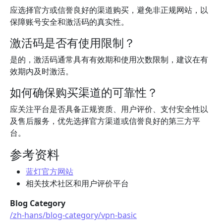
应选择官方或信誉良好的渠道购买，避免非正规网站，以
保障账号安全和激活码的真实性。
激活码是否有使用限制？
是的，激活码通常具有有效期和使用次数限制，建议在有
效期内及时激活。
如何确保购买渠道的可靠性？
应关注平台是否具备正规资质、用户评价、支付安全性以
及售后服务，优先选择官方渠道或信誉良好的第三方平
台。
参考资料
蓝灯官方网站
相关技术社区和用户评价平台
Blog Category
/zh-hans/blog-category/vpn-basic