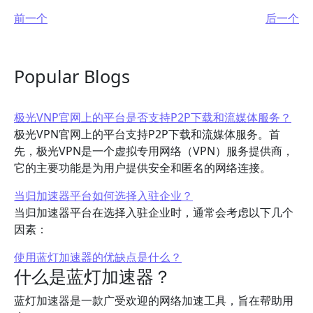
前一个
后一个
Popular Blogs
极光VNP官网上的平台是否支持P2P下载和流媒体服务？
极光VPN官网上的平台支持P2P下载和流媒体服务。首
先，极光VPN是一个虚拟专用网络（VPN）服务提供商，
它的主要功能是为用户提供安全和匿名的网络连接。
当归加速器平台如何选择入驻企业？
当归加速器平台在选择入驻企业时，通常会考虑以下几个
因素：
使用蓝灯加速器的优缺点是什么？
什么是蓝灯加速器？
蓝灯加速器是一款广受欢迎的网络加速工具，旨在帮助用