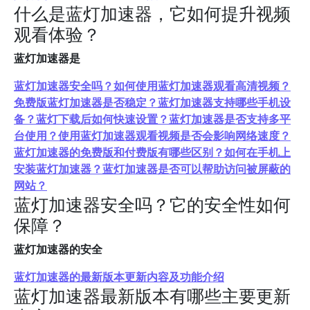
什么是蓝灯加速器，它如何提升视频
观看体验？
蓝灯加速器是
蓝灯加速器安全吗？如何使用蓝灯加速器观看高清视频？
免费版蓝灯加速器是否稳定？蓝灯加速器支持哪些手机设
备？蓝灯下载后如何快速设置？蓝灯加速器是否支持多平
台使用？使用蓝灯加速器观看视频是否会影响网络速度？
蓝灯加速器的免费版和付费版有哪些区别？如何在手机上
安装蓝灯加速器？蓝灯加速器是否可以帮助访问被屏蔽的
网站？
蓝灯加速器安全吗？它的安全性如何
保障？
蓝灯加速器的安全
蓝灯加速器的最新版本更新内容及功能介绍
蓝灯加速器最新版本有哪些主要更新