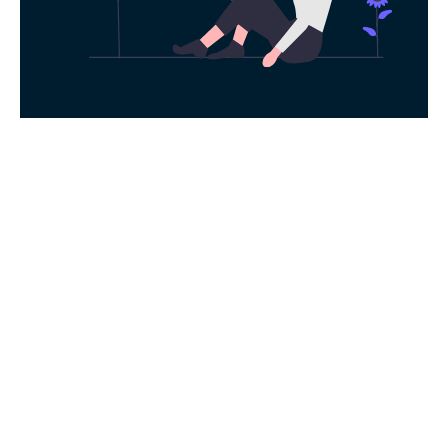
永久免费使用
现在下载蓝灯加速器，每日签到即可获得免
费时长，快去体验科学上网吧！
下载App