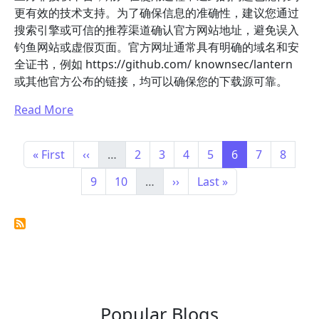
更有效的技术支持。为了确保信息的准确性，建议您通过
搜索引擎或可信的推荐渠道确认官方网站地址，避免误入
钓鱼网站或虚假页面。官方网址通常具有明确的域名和安
全证书，例如 https://github.com/ knownsec/lantern
或其他官方公布的链接，均可以确保您的下载源可靠。
Read More
Pagination
First page
Previous page
Page
Page
Page
Page
Page
Page
Page
« First
‹‹
…
2
3
4
5
6
7
8
Page
Page
Next page
Last page
9
10
…
››
Last »
Popular Blogs